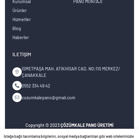
Kurumsal
PANO MONTAJI
Ürünler
Hizmetler
Blog
Haberler
İLETIŞIM
İSMETPAŞA MAH. ATİKHİSAR CAD. NO:110 MERKEZ/
ÇANAKKALE
0552 334 49 42
cozumkalepano@gmail.com
Copyright © 2023
ÇÖZÜMKALE PANO ÜRETİMİ
ELEKTRİK OTOMASYON
İsteğe bağlı tanımlama bilgilerini, sosyal medya bağlantıları gibi web sitelerimizde
İNŞ.MÜH.NAK.TURZ.SAN.TİC.LTD.ŞTİ
. Tüm hakları